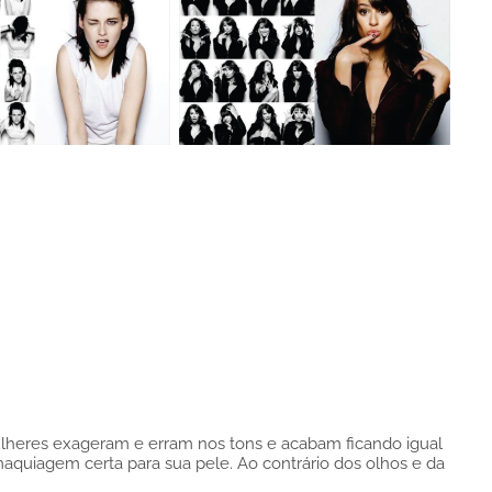
heres exageram e erram nos tons e acabam ficando igual
aquiagem certa para sua pele. Ao contrário dos olhos e da