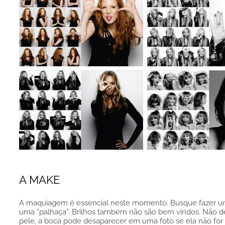
A MAKE
A maquiagem é essencial neste momento. Busque fazer uma
uma “palhaça”. Brilhos também não são bem vindos. Não dei
pele, a boca pode desaparecer em uma foto se ela não for re