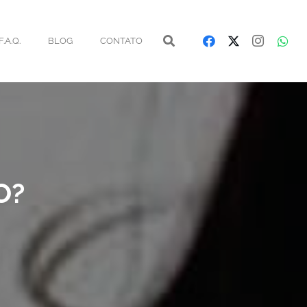
F.A.Q.
BLOG
CONTATO
O?