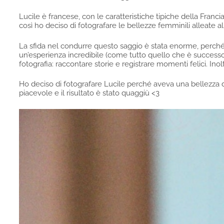
Lucile è francese, con le caratteristiche tipiche della Francia
così ho deciso di fotografare le bellezze femminili alleate alle
La sfida nel condurre questo saggio è stata enorme, perché o
un’esperienza incredibile (come tutto quello che è success
fotografia: raccontare storie e registrare momenti felici. Ino
Ho deciso di fotografare Lucile perché aveva una bellezza div
piacevole e il risultato è stato quaggiù <3