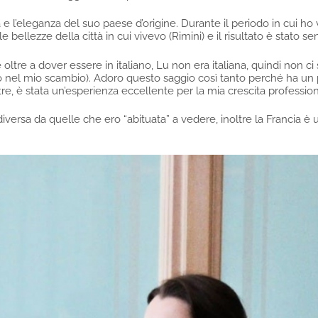
 e l’eleganza del suo paese d’origine. Durante il periodo in cui ho v
 bellezze della città in cui vivevo (Rimini) e il risultato è stato se
ltre a dover essere in italiano, Lu non era italiana, quindi non c
o nel mio scambio). Adoro questo saggio così tanto perché ha un
ltre, è stata un’esperienza eccellente per la mia crescita professio
ersa da quelle che ero “abituata” a vedere, inoltre la Francia è un