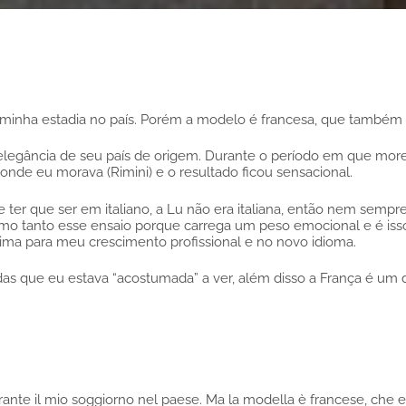
e minha estadia no país. Porém a modelo é francesa, que também
elegância de seu país de origem. Durante o período em que morei n
 onde eu morava (Rimini) e o resultado ficou sensacional.
e ter que ser em italiano, a Lu não era italiana, então nem semp
mo tanto esse ensaio porque carrega um peso emocional e é isso 
tima para meu crescimento profissional e no novo idioma.
 das que eu estava “acostumada” a ver, além disso a França é um d
urante il mio soggiorno nel paese. Ma la modella è francese, ch