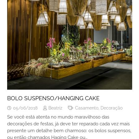
BOLO SUSPENSO/HANGING CAKE
05/06/2018
Beatriz
Casamento
,
Decoração
Se você está atenta no mundo maravilhoso das
decorações de festas, já deve ter reparado cada vez mais
presente um detalhe bem charmoso: os bolos suspensos,
ou então chamados Haging Cake ou…